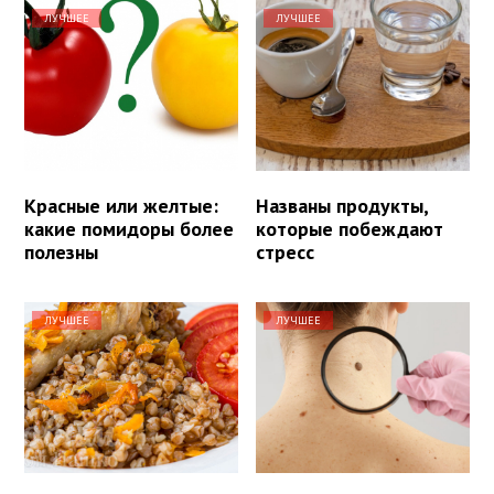
ЛУЧШЕЕ
ЛУЧШЕЕ
Красные или желтые:
Названы продукты,
какие помидоры более
которые побеждают
полезны
стресс
ЛУЧШЕЕ
ЛУЧШЕЕ